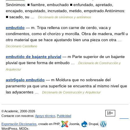
Sinónimos: ■ fiambre, embuchado ■ enfundado, apretado,
encajado, enquistado, incrustado, metido, empotrado Antónimos:
■ sacado, su …
Diccionario de sinónimos y antónimos
embutido
— m. Tripa rellena con carne de cerdo, vaca y
condimentos, como el chorizo y morcilla. Obra de madera, marfil u
otro material que se hace ajustando bien una pieza con otra …
Diccionario Castellano
embutido de bajante pluvial
— m Parte superior de un bajante
pluvial que tiene forma de embudo …
Diccionario de Construcción y
Arquitectur
astrбgalo embutido
— m Moldura que no sobresale del
paramento ya que una superficie se encuentra al mismo nivel que
las adyacentes …
Diccionario de Construcción y Arquitectur
© Academic, 2000-2026
18+
Contacte con nosotros:
Apoyo técnico
,
Publicidad
Exportación Diccionarios
, creado en PHP,
Joomla,
Drupal,
WordPress, MODx.