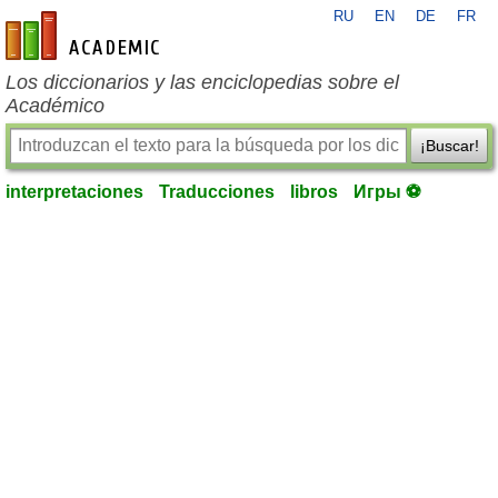
RU
EN
DE
FR
es-academic.com
Los diccionarios y las enciclopedias sobre el
Académico
¡Buscar!
interpretaciones
Traducciones
libros
Игры ⚽