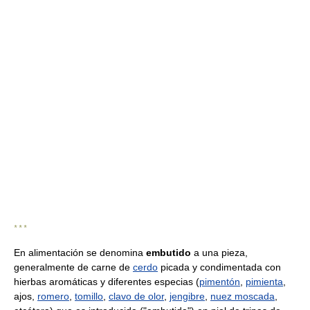
* * *
En alimentación se denomina
embutido
a una pieza,
generalmente de carne de
cerdo
picada y condimentada con
hierbas aromáticas y diferentes especias (
pimentón
,
pimienta
,
ajos,
romero
,
tomillo
,
clavo de olor
,
jengibre
,
nuez moscada
,