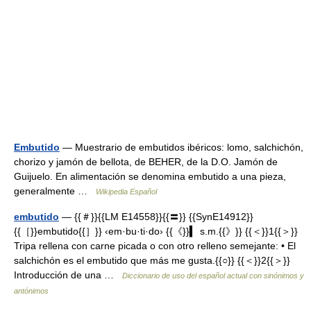
Embutido
— Muestrario de embutidos ibéricos: lomo, salchichón,
chorizo y jamón de bellota, de BEHER, de la D.O. Jamón de
Guijuelo. En alimentación se denomina embutido a una pieza,
generalmente …
Wikipedia Español
embutido
— {{＃}}{{LM E14558}}{{〓}} {{SynE14912}}
{{［}}embutido{{］}} ‹em·bu·ti·do› {{《}}▍ s.m.{{》}} {{＜}}1{{＞}}
Tripa rellena con carne picada o con otro relleno semejante: • El
salchichón es el embutido que más me gusta.{{○}} {{＜}}2{{＞}}
Introducción de una …
Diccionario de uso del español actual con sinónimos y
antónimos