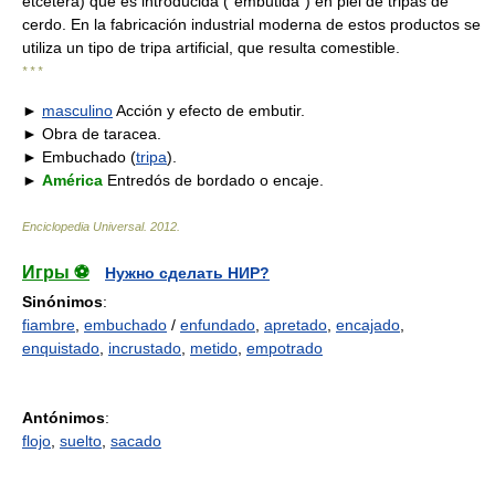
etcétera) que es introducida ("embutida") en piel de tripas de
cerdo. En la fabricación industrial moderna de estos productos se
utiliza un tipo de tripa artificial, que resulta comestible.
* * *
►
masculino
Acción y efecto de embutir.
► Obra de taracea.
► Embuchado (
tripa
).
►
América
Entredós de bordado o encaje.
Enciclopedia Universal
.
2012
.
Игры ⚽
Нужно сделать НИР?
Sinónimos
:
fiambre
,
embuchado
/
enfundado
,
apretado
,
encajado
,
enquistado
,
incrustado
,
metido
,
empotrado
Antónimos
:
flojo
,
suelto
,
sacado