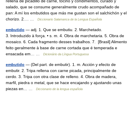
rellena de picadillo de carne, tocino y condimentos, curado y
salado, que se consume generalmente crudo acompañado de
pan: A mí los embutidos que más me gustan son el salchichón y el
chorizo. 2.… …
Diccionario Salamanca de la Lengua Española
embutido
— adj. 1. Que se embutiu. 2. Marchetado.
3. Introduzido à força. • s. m. 4. Obra de marchetaria. 5. Obra de
mosaico. 6. Cada fragmento desses trabalhos. 7. [Brasil] Alimento
feito geralmente à base de carne cortada que é temperada e
ensacada em… …
Dicionário da Língua Portuguesa
embutido
— (Del part. de embutir). 1. m. Acción y efecto de
embutir. 2. Tripa rellena con carne picada, principalmente de
cerdo. 3. Tripa con otra clase de relleno. 4. Obra de madera,
marfil, piedra o metal, que se hace encajando y ajustando unas
piezas en… …
Diccionario de la lengua española