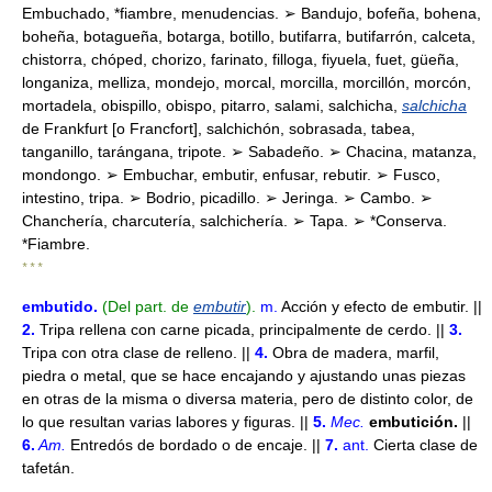
Embuchado, *fiambre, menudencias. ➢ Bandujo, bofeña, bohena,
boheña, botagueña, botarga, botillo, butifarra, butifarrón, calceta,
chistorra, chóped, chorizo, farinato, filloga, fiyuela, fuet, güeña,
longaniza, melliza, mondejo, morcal, morcilla, morcillón, morcón,
mortadela, obispillo, obispo, pitarro, salami, salchicha,
salchicha
de Frankfurt [o Francfort], salchichón, sobrasada, tabea,
tanganillo, tarángana, tripote. ➢ Sabadeño. ➢ Chacina, matanza,
mondongo. ➢ Embuchar, embutir, enfusar, rebutir. ➢ Fusco,
intestino, tripa. ➢ Bodrio, picadillo. ➢ Jeringa. ➢ Cambo. ➢
Chanchería, charcutería, salchichería. ➢ Tapa. ➢ *Conserva.
*Fiambre.
* * *
embutido
.
(Del part. de
embutir
).
m.
Acción y efecto de embutir. ||
2.
Tripa rellena con carne picada, principalmente de cerdo. ||
3.
Tripa con otra clase de relleno. ||
4.
Obra de madera, marfil,
piedra o metal, que se hace encajando y ajustando unas piezas
en otras de la misma o diversa materia, pero de distinto color, de
lo que resultan varias labores y figuras. ||
5.
Mec.
embutición.
||
6.
Am.
Entredós de bordado o de encaje. ||
7.
ant.
Cierta clase de
tafetán.